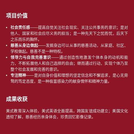
项目价值
社会责任感
——提高自觉关注社会现实、关注公共事务的意识；是对
他人、国家和社会应尽义务的担当；是一种先天下之忧而忧，后天下
之乐而乐的胸怀。
慈善从身边做起
——发掘身边可以从事的慈善活动，从家庭、社区、
学校做起。慈善不是一种特权。
领导力与自我完善意识
——通过创造性地激发个体本身的动机和能
力，不断拓展他人和自己选择的自由；继而通过行动，实现个体乃至
整个社会发展和完善的意识。
专注精神
——是对自身价值和理想的坚定信念和不懈追求，是心无旁
骛的笃定态度，是一种极富感染力的献身情怀和精神力量。
成果收获
美式教育深入体验，美式英语全面提高，跨国友谊成功建立；美国文化
透彻了解，慈善经历亲身体会，珍贵回忆影像记录。