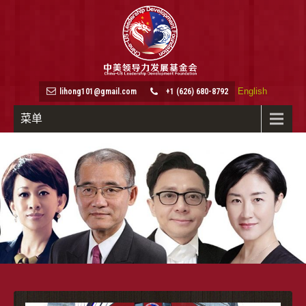
English
lihong101@gmail.com
+1 (626) 680-8792
菜单