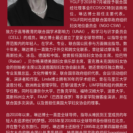
YGLF于2018年7月被授予联合国
经社理事会ECOSOC特别咨商地
位，琳达博士担任主要代表。
YGLF同时也是联合国非政府组织
妇女地位委员会（NGO CSW），
致力于高等教育的联合国学术影响力（UNAI），和学习与识字委员会
（CELL）的成员。琳达博士最近建立了皇家全球导师制，以指导全世
界范围内的年轻人，在学术、专业、联合国公民参与方面做出指导。数
十年来，琳达博士一直致力于外交和跨文化联系，曾驻留过摩洛哥、前
南斯拉夫、冰岛、德国和中国。她曾担任国际妇女协会主席，拉巴特
（Rabat），贝尔格莱德美国妇女俱乐部主席，雷克雅未克国际妇女协
会的创始者/主席以及波恩国际妇女协会副主席。她还曾担任独立教授，
专业发展总监，文化传播专家，联合国非政府组织代表，会议/活动组织
者，演讲者和作家。Linda博士拥有30年的学术经验，曾在马里兰大学
波恩分校，欧洲商业管理学院，巴黎/波恩大学，LIM学院和纽约佩斯大
学任教。同时在康奈尔大学，巴鲁克学院，福特汉姆大学，波恩大学，
莫斯科州立大学，FAAP（巴西圣保罗）等多家学院做客座演讲，并在
联合国多次演讲。以及曾担任美国大学妇女协会的理事。
自2010年以来，琳达博士一直是全球导师，指导从难民到王室成员的年
轻人去追求他们的梦想。2015年至2016年以全球导师身份居住在北京，
并在整个远东旅行。同时，琳达博士还担任了1995年北京第四届联合国
妇女大会的联合国公共事务顾问。她是联合国非政府组织Soroptimist