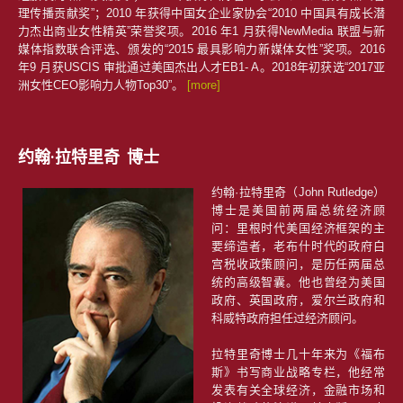
理传播贡献奖”；2010 年获得中国女企业家协会“2010 中国具有成长潜
力杰出商业女性精英”荣誉奖项。2016 年1 月获得NewMedia 联盟与新
媒体指数联合评选、颁发的“2015 最具影响力新媒体女性”奖项。2016
年9 月获USCIS 审批通过美国杰出人才EB1- A。2018年初获选“2017亚
洲女性CEO影响力人物Top30”。
[more]
约翰·拉特里奇 博士
约翰·拉特里奇（John Rutledge）
博士是美国前两届总统经济顾
问：里根时代美国经济框架的主
要缔造者，老布什时代的政府白
宫税收政策顾问，是历任两届总
统的高级智囊。他也曾经为美国
政府、英国政府，爱尔兰政府和
科威特政府担任过经济顾问。
拉特里奇博士几十年来为《福布
斯》书写商业战略专栏，他经常
发表有关全球经济，金融市场和